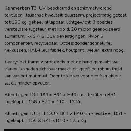
Kenmerken T3
: UV-beschermd en schimmelwerend
textileen, Italiaanse kwaliteit, duurzaam, projectmatig getest
tot 160 kg, geheel inklapbaar, lichtgewicht, 3 posities
verstelbare rugsteun met koord, 20 micron geanodiseerd
aluminium, RVS AISI 316 bevestigingen, Nylon 6
componenten, recyclebaar. Opties: zonder zonneluifel,
nekkussen, RAL-kleur fabriek, houtprint, wielen, extra hoog.
Let op
: het frame wordt deels met de hand gemaakt wat
visueel lasnaden zichtbaar maakt, dit geeft de robuustheid
aan van het materiaal. Door te kiezen voor een framekleur
zal dit minder opvallen.
Afmetingen T3: L183 x B61 x H40 cm - textileen B51 -
Ingeklapt: L158 x B71 x D10 - 12 Kg
Afmetingen T3 EL: L193 x B61 x H40 cm - textileen B51 -
Ingeklapt: L156 X B71 x D10 - 12,5 Kg