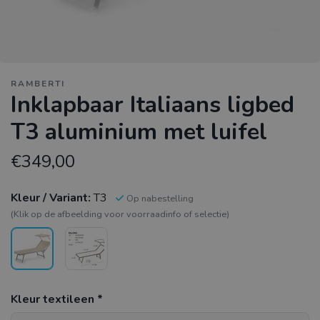
RAMBERTI
Inklapbaar Italiaans ligbed
T3 aluminium met luifel
€349,00
Kleur / Variant:
T3
Op nabestelling
(Klik op de afbeelding voor voorraadinfo of selectie)
Kleur textileen *