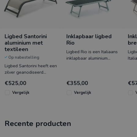
Ligbed Santorini
Inklapbaar ligbed
Ink
aluminium met
Rio
bre
textileen
Ligbed Rio is een Italiaans
Ligb
Op nabestelling
inklapbaar aluminium
Ital
ligbed met een zeer
met 
Ligbed Santorini heeft een
gemakkelijk 5 posities
posi
zilver geanodiseerd
verstelb
rugl
aluminium frame wat is
€525,00
€355,00
€5
bespannen met
comfortabel text
Vergelijk
Vergelijk
Recente producten