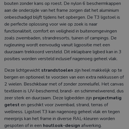
bouten zonder kans op roest. De nylon 6 beschermkappen
aan de onderzijde van het frame zorgen dat het aluminium
onbeschadigd blijft tijdens het opbergen. De T3 ligstoel is
de perfecte oplossing voor wie op zoek is naar
functionaliteit, comfort en veiligheid in buitenomgevingen
zoals zwembaden, strandresorts, tuinen of campings. De
rugleuning wordt eenvoudig vanuit ligpositie met een
duurzaam trekkoord versteld. Dit inklapbare ligbed kan in 3
posities worden versteld inclusief nagenoeg geheel vlak.
Deze lichtgewicht
strandstoelen
zijn heel makkelijk op te
bergen en optioneel te voorzien van een extra nekkussen of
2 wielen. Beschikbaar met of zonder zonneluifel. Het canvas
textileen is UV-beschermd, brand- en schimmelwerend, dus
zeer sterk en duurzaam. Deze ligbedden zijn
projectmatig
getest
en geschikt voor zwembad, strand, terras of
wellness. Ligstoel T3 kan nagenoeg geheel vlak en tegen
meerprijs kan het frame in diverse RAL-kleuren worden
gespoten of in een
houtlook-design
afwerking.