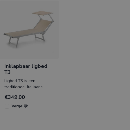
Inklapbaar ligbed
T3
Ligbed T3 is een
traditioneel Italiaans
inklapbaar ligbed met een
€349,00
trekkoord voor het
makkelijk inste
Vergelijk