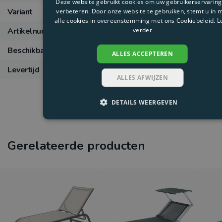
Deze website gebruikt cookies om uw gebruikerservaring
Variant
T3
verbeteren. Door onze website te gebruiken, stemt u in 
alle cookies in overeenstemming met ons Cookiebeleid.
L
Artikelnummer
T3standaard
verder
Beschikbaarheid
In backorder
ALLES ACCEPTEREN
Levertijd
op aanvraag - minimaal 4 weken
ALLES AFWIJZEN
DETAILS WEERGEVEN
Gerelateerde producten