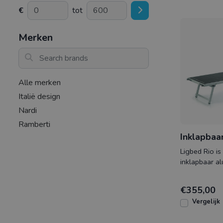
€
tot
Merken
Search brands
Alle merken
Italië design
Nardi
Ramberti
Inklapbaar
Ligbed Rio is
inklapbaar a
een zeer gema
verstelb
€355,00
Vergelijk