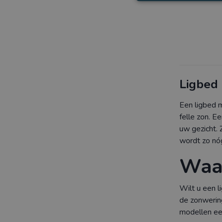
Ligbed
Een ligbed 
felle zon. E
uw gezicht. 
wordt zo nó
Waar
Wilt u een l
de zonwering
modellen een