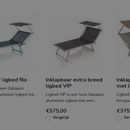
 ligbed Rio
Inklapbaar extra breed
Inkla
ligbed VIP
met l
 een Italiaans
luminium ligbed met
Ligbed VIP is een luxe Italiaans
Ligbed
kkelijk 5 posities
aluminium ligbed met een
hoogwa
gemakkelijk 4 posities
alumin
€575,00
€375
verstelbare rugleun
in Ital
Vergelijk
Ver