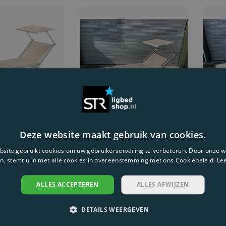
r ligbed T3
Inklapbaar ligbed Rio
Inkla
Deze website maakt gebruik van cookies.
g
Extra Lang
ligbe
ad
4 op voorraad
4 op 
site gebruikt cookies om uw gebruikerservaring te verbeteren. Door onze w
n, stemt u in met alle cookies in overeenstemming met ons Cookiebeleid.
Le
een traditioneel
Ligbed Rio Extra Lang is een
Ligbed 
lapbaar ligbed met
Italiaans inklapbaar aluminium
Italiaa
ALLES ACCEPTEREN
ALLES AFWIJZEN
d voor het makkelijk
ligbed met een zeer gemakkelijk
ligbed
€425,00
€550
5 positi
5 posit
Vergelijk
Ver
DETAILS WEERGEVEN