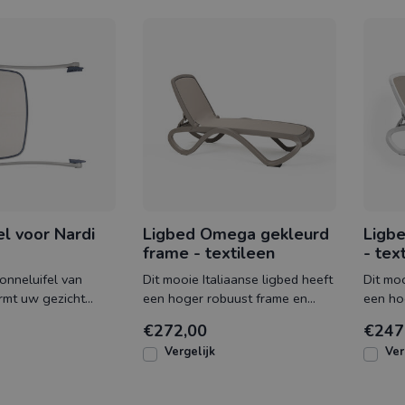
el voor Nardi
Ligbed Omega gekleurd
Ligb
frame - textileen
- tex
onneluifel van
Dit mooie Italiaanse ligbed heeft
Dit moo
rmt uw gezicht
een hoger robuust frame en
een ho
 Speciaal
strak bespannen textileen. De
strak 
€272,00
€247
oor
rugleunin
rugleu
Vergelijk
Ver