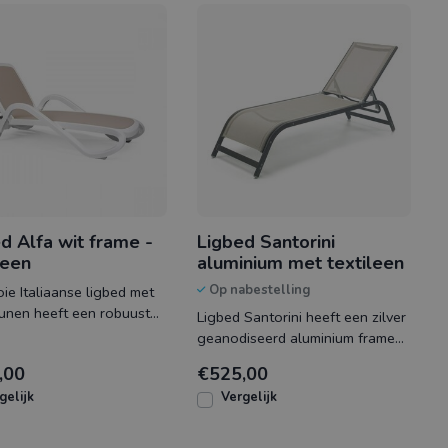
d Alfa wit frame -
Ligbed Santorini
leen
aluminium met textileen
Op nabestelling
ie Italiaanse ligbed met
unen heeft een robuust
Ligbed Santorini heeft een zilver
eerd frame en strak
geanodiseerd aluminium frame
nen tex
wat is bespannen met
,00
€525,00
comfortabel text
gelijk
Vergelijk