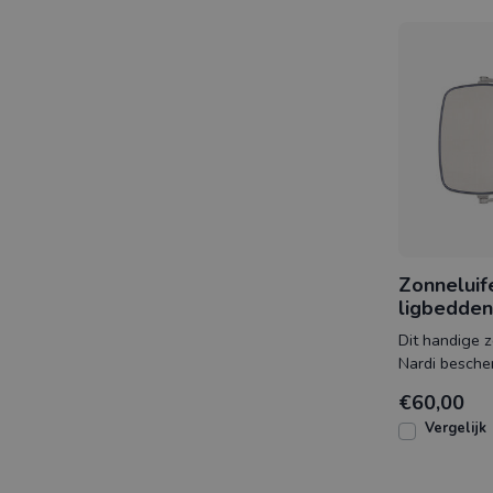
Zonneluif
ligbedden
Dit handige z
Nardi besche
tegen de felle zon.
€60,00
ontworpen v
Vergelijk