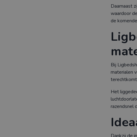
Daarnaast zi
waardoor de 
de komende 
Lig
mate
Bij Ligbeds
materialen v
terechtkomt
Het liggedee
luchtdoorla
razendsnel d
Idea
Dankzij de i