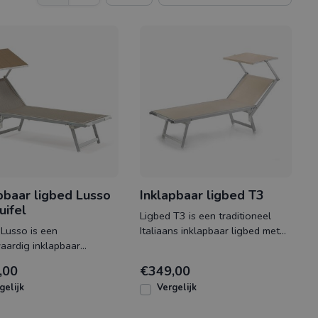
pbaar ligbed Lusso
Inklapbaar ligbed T3
uifel
Ligbed T3 is een traditioneel
 Lusso is een
Italiaans inklapbaar ligbed met
ardig inklapbaar
een trekkoord voor het makkelijk
ium ligbed geproduceerd
inste
,00
€349,00
ië. Dit volwaardige
gelijk
Vergelijk