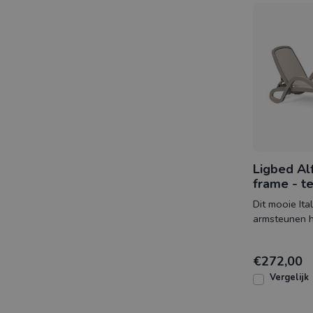
Ligbed Al
frame - te
Dit mooie Ita
armsteunen h
gematteerd f
bespannen t
€272,00
Vergelijk