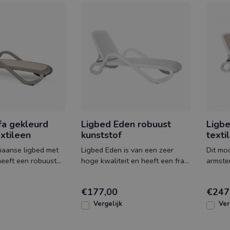
fa gekleurd
Ligbed Eden robuust
Ligbe
xtileen
kunststof
texti
liaanse ligbed met
Ligbed Eden is van een zeer
Dit moo
eeft een robuust
hoge kwaliteit en heeft een fraai
armste
rame en strak
Italiaanse design. De robuuste
gematt
ex
kunstst
bespan
€177,00
€247
Vergelijk
Ver