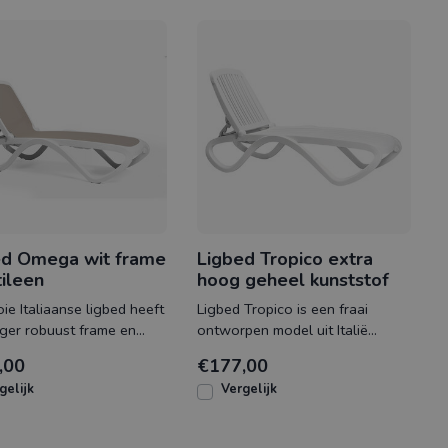
ed Omega wit frame
Ligbed Tropico extra
tileen
hoog geheel kunststof
ie Italiaanse ligbed heeft
Ligbed Tropico is een fraai
ger robuust frame en
ontworpen model uit Italië
bespannen textileen. De
gemaakt uit geheel kunststof.
,00
€177,00
nin
Deze stapelbar
gelijk
Vergelijk