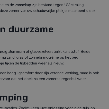
me en de zonnekap zijn bestand tegen UV-straling,
n deze zomer van uw schaduwrijke plekje, maar bent u ook
an duurzame
dig aluminium of glasvezelversterkt kunststof. Beide
er nu zand, gras of zonnebrandcrème op het bed
e lijken de ligbedden weer als nieuw.
n een hoog ligcomfort door zijn verende werking, maar is ook
 ervoor dat het doek na een zomerse regenbui weer
camping
 locaties. Zoekt u een luxe oplossing voor in de tuin, op