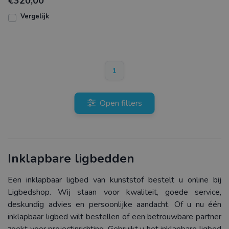
€320,00
composiet gecombineerd me
Vergelijk
1
Open filters
Inklapbare ligbedden
Een inklapbaar ligbed van kunststof bestelt u online bij
Ligbedshop. Wij staan voor kwaliteit, goede service,
deskundig advies en persoonlijke aandacht. Of u nu één
inklapbaar ligbed wilt bestellen of een betrouwbare partner