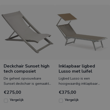
Deckchair Sunset high
Inklapbaar ligbed
tech composiet
Lusso met luifel
De geheel opvouwbare
Ligbed Lusso is een
Sunset deckchair is gemaakt
hoogwaardig inklapbaar
van hoogwaardig high tech
aluminium ligbed
€275,00
€375,00
composiet gecombineerd me
geproduceerd in Italië. Dit
volwaardige
Vergelijk
Vergelijk