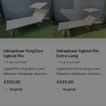
Inklapbaar KingSize
Inklapbaar ligbed Rio
ligbed Rio
Extra Lang
4 op voorraad
4 op voorraad
Ligbed Rio King Size is een
Ligbed Rio Extra Lang is een
Italiaans inklapbaar aluminium
Italiaans inklapbaar aluminium
ligbed met een zeer
ligbed met een zeer
€550,00
€425,00
gemakkelijk 5 positie
gemakkelijk 5 positi
Vergelijk
Vergelijk