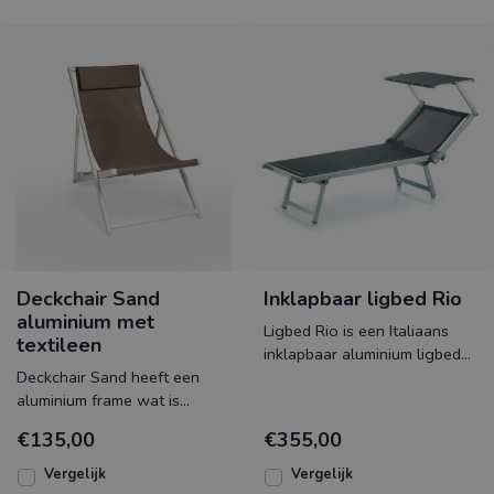
Deckchair Sand
Inklapbaar ligbed Rio
aluminium met
Ligbed Rio is een Italiaans
textileen
inklapbaar aluminium ligbed
Deckchair Sand heeft een
met een zeer gemakkelijk 5
aluminium frame wat is
posities verstelb
bespannen met textileen en
€135,00
€355,00
een nekkussen. Het frame
Vergelijk
Vergelijk