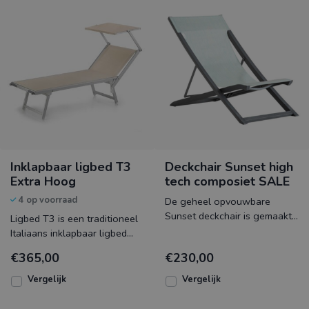
Inklapbaar ligbed T3
Deckchair Sunset high
Extra Hoog
tech composiet SALE
4 op voorraad
De geheel opvouwbare
Sunset deckchair is gemaakt
Ligbed T3 is een traditioneel
van hoogwaardig high tech
Italiaans inklapbaar ligbed
composiet gecombineerd me
met een trekkoord voor het
€365,00
€230,00
makkelijk inste
Vergelijk
Vergelijk