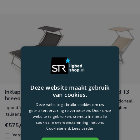
Deze website maakt gebruik
Inklapbaar extra
Inklapbaar ligbed T3
van cookies.
breed ligbed VIP
Ligbed T3 is een traditioneel
Deze website gebruikt cookies om uw
Ligbed VIP is een luxe
Italiaans inklapbaar ligbed
gebruikerservaring te verbeteren. Door onze
Italiaans aluminium ligbed met
met een trekkoord voor het
website te gebruiken, stemt u in met alle
een gemakkelijk 4 posities
makkelijk inste
cookies in overeenstemming met ons
€575,00
€349,00
verstelbare rugleun
Cookiebeleid.
Lees verder
Vergelijk
Vergelijk