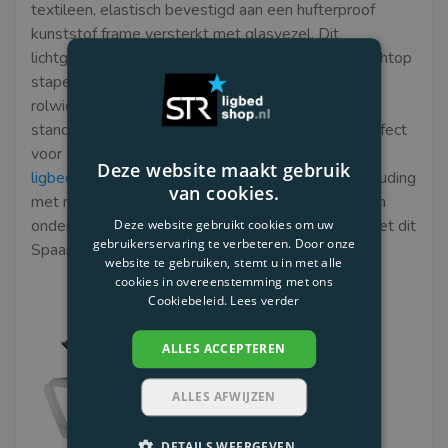
textileen, elastisch bevestigd aan een hufterproof
kunststof frame versterkt met glasvezel. Dit
lichtgewicht ligbed is makkelijk vervangbaar en rechtop
stapelbaar tot wel 27 stuks hoog. Met sterke
rolwielen en een stevige rugsteun, verstelbaar in 5
standen, inclusief geheel plat/vlak, is dit ligbed perfect
voor zwembaden, strandpaviljoens en als
camping
Deze website maakt gebruik
ligbed
. Biedt een uitstekende prijs-kwaliteit verhouding
van cookies.
met moderne UV-beschermde kleuren en praktisch
onderhoud. Geniet van comfort en functionaliteit met dit
Deze website gebruikt cookies om uw
gebruikerservaring te verbeteren. Door onze
Spaanse strandligbed.
website te gebruiken, stemt u in met alle
cookies in overeenstemming met ons
Cookiebeleid.
Lees verder
ALLES ACCEPTEREN
ALLES AFWIJZEN
DETAILS WEERGEVEN