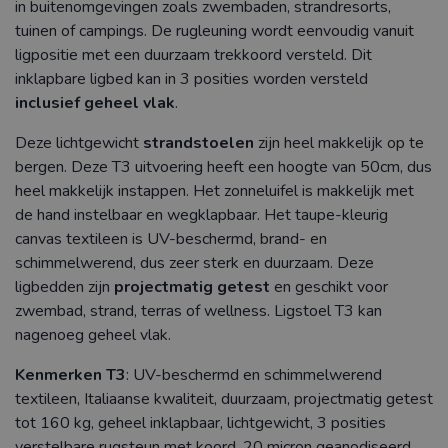
in buitenomgevingen zoals zwembaden, strandresorts,
tuinen of campings. De rugleuning wordt eenvoudig vanuit
ligpositie met een duurzaam trekkoord versteld. Dit
inklapbare ligbed kan in 3 posities worden versteld
inclusief geheel vlak
.
Deze lichtgewicht
strandstoelen
zijn heel makkelijk op te
bergen. Deze T3 uitvoering heeft een hoogte van 50cm, dus
heel makkelijk instappen. Het zonneluifel is makkelijk met
de hand instelbaar en wegklapbaar. Het taupe-kleurig
canvas textileen is UV-beschermd, brand- en
schimmelwerend, dus zeer sterk en duurzaam. Deze
ligbedden zijn
projectmatig getest
en geschikt voor
zwembad, strand, terras of wellness. Ligstoel T3 kan
nagenoeg geheel vlak.
Kenmerken T3
: UV-beschermd en schimmelwerend
textileen, Italiaanse kwaliteit, duurzaam, projectmatig getest
tot 160 kg, geheel inklapbaar, lichtgewicht, 3 posities
verstelbare rugsteun met koord, 20 micron geanodiseerd