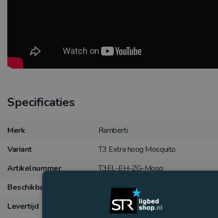
Specificaties
Merk
Ramberti
Variant
T3 Extra hoog Mosquito
Artikelnummer
T3EL-EH-ZG-Mosq
Beschikbaarheid
4
op voorraad
Levertijd
meubeltransport verwachting 5
werkdagen