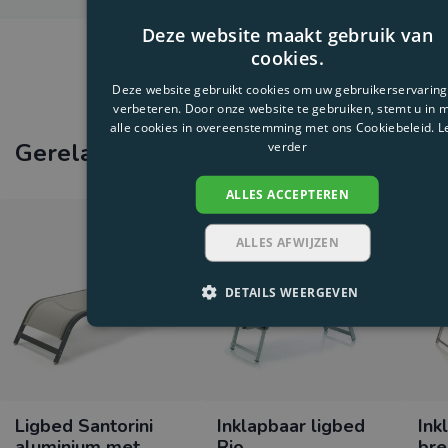
Deze website maakt gebruik van
cookies.
Deze website gebruikt cookies om uw gebruikerservaring
verbeteren. Door onze website te gebruiken, stemt u in 
alle cookies in overeenstemming met ons Cookiebeleid.
L
Gerelateerde producten
verder
ALLES ACCEPTEREN
ALLES AFWIJZEN
DETAILS WEERGEVEN
Ligbed Santorini
Inklapbaar ligbed
Ink
aluminium met
Rio
bre