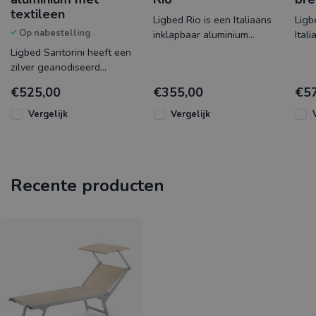
textileen
Ligbed Rio is een Italiaans
Ligb
Op nabestelling
inklapbaar aluminium
Ital
ligbed met een zeer
met 
Ligbed Santorini heeft een
gemakkelijk 5 posities
posi
zilver geanodiseerd
verstelb
rugl
aluminium frame wat is
€525,00
€355,00
€5
bespannen met
comfortabel text
Vergelijk
Vergelijk
Recente producten