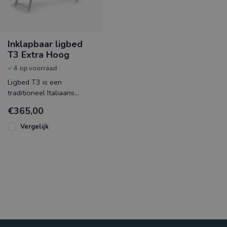
Inklapbaar ligbed
T3 Extra Hoog
4 op voorraad
Ligbed T3 is een
traditioneel Italiaans
inklapbaar ligbed met een
€365,00
trekkoord voor het
makkelijk inste
Vergelijk