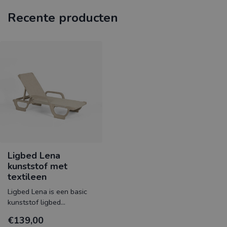
Recente producten
Ligbed Lena
kunststof met
textileen
Ligbed Lena is een basic
kunststof ligbed
bespannen met stug
€139,00
textileen en heeft