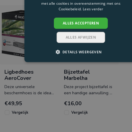
met alle cookies in overeenstemming met ons
Cookiebeleid.
Lees verder
ALLES ACCEPTEREN
ALLES AFWIJZEN
DETAILS WEERGEVEN
Ligbedhoes
Bijzettafel
AeroCover
Marbelha
Deze universele
Deze project bijzettafel is
beschermhoes is de ideale
een handige aanvulling bij
ligbedhoes ter
het Lena ligbed. De
€49,95
€16,00
bescherming van de
stapelbare bijzettafel is
ligbedden. Een luchtdoor
Vergelijk
Vergelijk