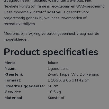
dit ligbed heeft 4 posities waaronder 95% plat. Het
flexibele kunststof frame is recyclebaar en UV8-beschermd.
Deze moderne kunststof
ligstoel
is geschikt voor
projectmatig gebruik bij wellness, zwembaden of
recreatieverblijven.
Meerprijs bij afwijking verpakkingseenheid, vraag naar de
mogelijkheden.
Product specificaties
Merk:
Joluce
Naam:
Ligbed Lena
Kleur(en):
Zwart, Taupe, Wit, Donkergrijs
Formaat:
L 185 X B 65 x H 42 cm
Breedte liggedeelte:
56 cm
Gewicht:
10,5 kg
Materiaal:
Kunststof