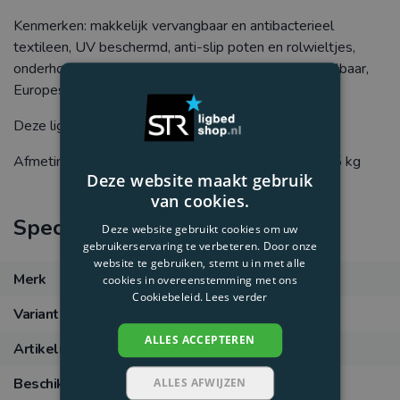
Kenmerken: makkelijk vervangbaar en antibacterieel
textileen, UV beschermd, anti-slip poten en rolwieltjes,
onderhoudsvriendelijk, verstelbare rugleuning, stapelbaar,
Europese projectkwaliteit.
Deze ligbedden zijn getest tot 120 kg draagkracht.
Afmetingen: L 205 x B 70 x H 38 cm - Gewicht 12,5 kg
Deze website maakt gebruik
van cookies.
Specificaties
Deze website gebruikt cookies om uw
gebruikerservaring te verbeteren. Door onze
website te gebruiken, stemt u in met alle
Merk
Grosfillex
cookies in overeenstemming met ons
Cookiebeleid.
Lees verder
Variant
Wit-Blauw
ALLES ACCEPTEREN
Artikelnummer
47066004
Beschikbaarheid
In backorder
ALLES AFWIJZEN