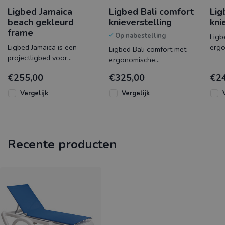
Ligbed Jamaica
Ligbed Bali comfort
Lig
beach gekleurd
knieverstelling
kni
frame
Op nabestelling
Ligb
Ligbed Jamaica is een
erg
Ligbed Bali comfort met
projectligbed voor
knie
ergonomische
intensief en langdurig
lang
knieverstelling en luxe
€255,00
€325,00
€2
gebruik. Het vervangbare
text
gevoerd textileen zorgt
textileen i
ultie
voor de ultieme
Vergelijk
Vergelijk
Recente producten