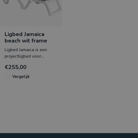
Ligbed Jamaica
beach wit frame
Ligbed Jamaica is een
projectligbed voor
intensief en langdurig
€255,00
gebruik. Het vervangbare
textileen i
Vergelijk