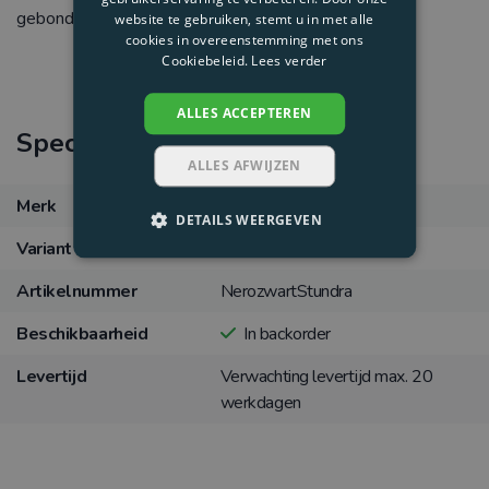
gebonden Olefin touw.
website te gebruiken, stemt u in met alle
cookies in overeenstemming met ons
Cookiebeleid.
Lees verder
ALLES ACCEPTEREN
Specificaties
ALLES AFWIJZEN
Merk
Ligbedshop
DETAILS WEERGEVEN
Variant
Nero zwart S sooty
Artikelnummer
NerozwartStundra
Beschikbaarheid
In backorder
Levertijd
Verwachting levertijd max. 20
werkdagen