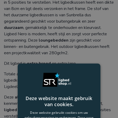
in 5 posities te verstellen. Het ligbedkussen heeft een dikte
van 8cm en ligt deels verzonken in het frame. De stof van
het duurzame ligbedkussen is van Sunbrella dus
gegarandeerd geschikt voor buitengebruik en zeer
duurzaam
, gemakkelijk te onderhouden en kleurvast.
Ligbed Nero is modern, heeft stijl en zorgt voor perfecte
ontspanning. Deze
loungebedden
zijn geschikt voor
binnen- en buitengebruik. Het outdoor ligbedkussen heeft
een projectkwaliteit van 280gr/m2.
Dit ligbed is
extra breed
en extra lang.
Totale afmeting: L205 cm x B70 cm x H33 cm incl.
ligbedkussen
Ligdeel: B 60 cm x L 199 cm
Deze
aluminium ligbedden
hebben de volgende
Deze website maakt gebruik
kenmerken: moderne uitstraling, uitstekend ligcomfort,
van cookies.
ligbed
kan geheel vlak, Sunbrella ligbedkussen, 5 posities
Deze website gebruikt cookies om uw
verstelbare rugleuning, steldoppen, weersbestendig
gebruikerservaring te verbeteren. Door onze