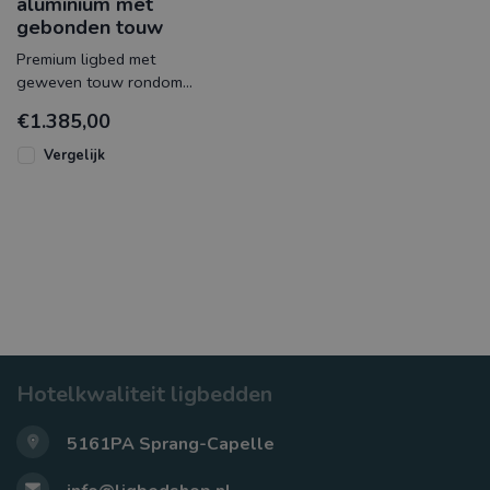
aluminium met
gebonden touw
Premium ligbed met
geweven touw rondom
robuust aluminium frame
€1.385,00
en voorzien van
weersbestendig Sunbre
Vergelijk
Hotelkwaliteit ligbedden
5161PA Sprang-Capelle