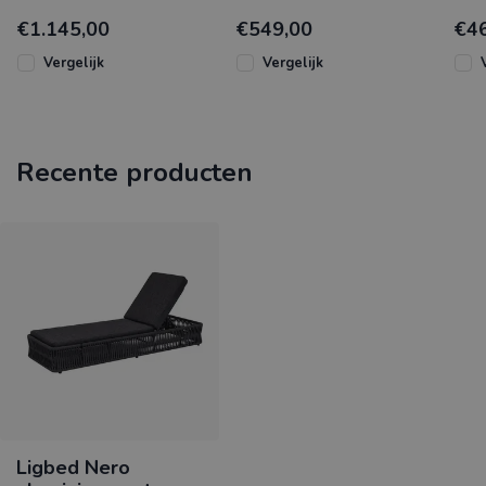
robuust aluminium frame
met een comfortabel dik
anti
€1.145,00
€549,00
€4
in 2 moderne kleuren.
ademend
Een
Voorzien van een w
Vergelijk
Vergelijk
Recente producten
Ligbed Nero