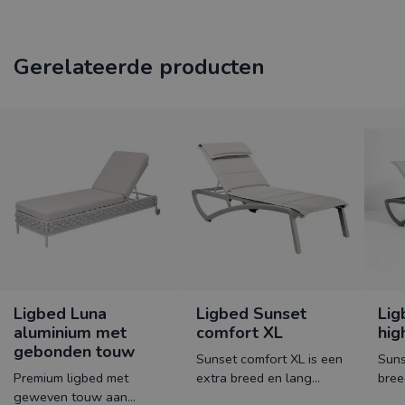
Gerelateerde producten
Ligbed Luna
Ligbed Sunset
Lig
aluminium met
comfort XL
hig
gebonden touw
Sunset comfort XL is een
Suns
Premium ligbed met
extra breed en lang
bree
geweven touw aan
ligbed wat bespannen is
besp