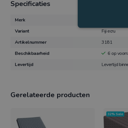
Specificaties
Merk
Siesta
Variant
Fiji ecru
Artikelnummer
3181
Beschikbaarheid
6
op voorr
Levertijd
Levertijd bin
Gerelateerde producten
32% Sale