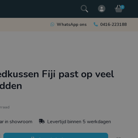
0
WhatsApp ons
0416-223188
dkussen Fiji past op veel
edden
rraad
ar in showroom
Levertijd binnen 5 werkdagen