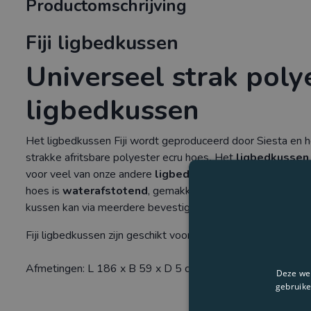
Productomschrijving
Fiji ligbedkussen
Universeel strak poly
ligbedkussen
Het ligbedkussen Fiji wordt geproduceerd door Siesta en 
strakke afritsbare polyester ecru hoes
.
Het
ligbedkussen
voor veel van onze andere
ligbedden
, zowel geheel kunst
hoes is
waterafstotend
, gemakkelijk afneembaar, te rei
kussen kan via meerdere bevestigingen goed worden vastg
Fiji ligbedkussen zijn geschikt voor: Fiji, Lake en Sea, Lena,
Afmetingen: L 186 x B 59 x D 5 cm - Knik op 70 cm - Gew
Deze web
gebruike