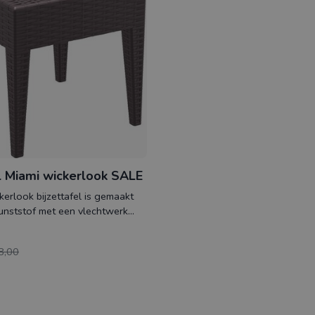
el Miami wickerlook SALE
erlook bijzettafel is gemaakt
unststof met een vlechtwerk
 st
8,00