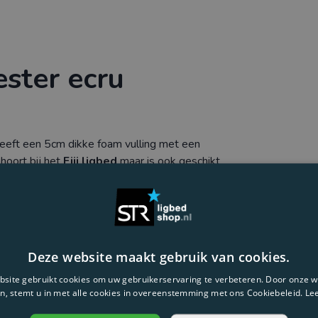
ester ecru
heeft een 5cm dikke foam vulling met een
hoort bij het
Fiji ligbed
maar is ook geschikt
stof als kunststof met textileen. De polyester
nigen op 30 graden en UV-beschermd. Het
ezet aan het ligbed.
 Malibu, Miami, Costa Brava.
Deze website maakt gebruik van cookies.
icht: 2,04 kg
site gebruikt cookies om uw gebruikerservaring te verbeteren. Door onze w
n, stemt u in met alle cookies in overeenstemming met ons Cookiebeleid.
Le