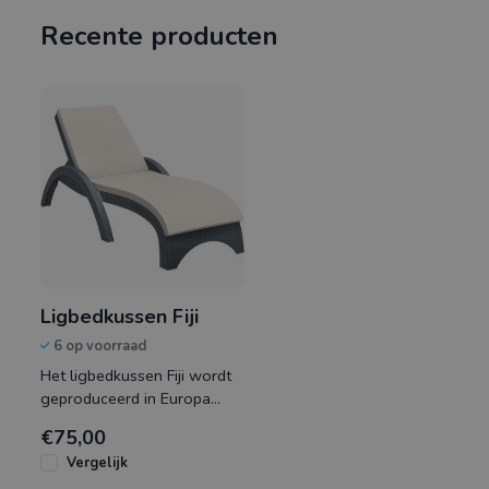
Recente producten
Ligbedkussen Fiji
6 op voorraad
Het ligbedkussen Fiji wordt
geproduceerd in Europa
door Siesta. Dit
€75,00
ligbedkussen heeft een dikte
Vergelijk
van