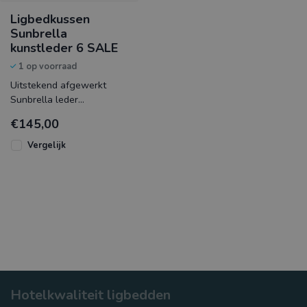
Ligbedkussen
Sunbrella
kunstleder 6 SALE
1 op voorraad
Uitstekend afgewerkt
Sunbrella leder
ligbedkussen
€145,00
geproduceerd in
Nederland.
Vergelijk
Het matraskussen heeft
Hotelkwaliteit ligbedden