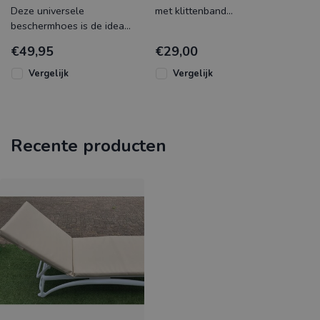
Deze universele
met klittenband
beschermhoes is de ideale
bevestiging voor de
ligbedhoes ter
ondersteuning van het
€49,95
€29,00
bescherming van de
hoofd om eenvoudig
ligbedden. Een luchtdoor
Vergelijk
Vergelijk
Recente producten