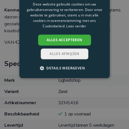
Deze website gebruikt cookies om uw
Kenmerken
: Polyether SG30 schuim, YKK-rits, 100grams
gebruikerservaring te verbeteren. Door onze
website te gebruiken, stemt u in met alle
dacron opvulling, optioneel een nonwoven waterdicht
cookies in overeenstemming met ons
gecoated binnenhoes, optioneel HR35
Cookiebeleid.
Lees verder
koudschuim/traagschuim, uitwasbaar, milieuvriendelijk
ALLES ACCEPTEREN
VAN €225 p.st. nieuwprijs
ALLES AFWIJZEN
Specificaties
DETAILS WEERGEVEN
Merk
Ligbedshop
Variant
Zand
Artikelnummer
32M1416
Beschikbaarheid
1
op voorraad
Levertijd
Levertijd binnen 5 werkdagen