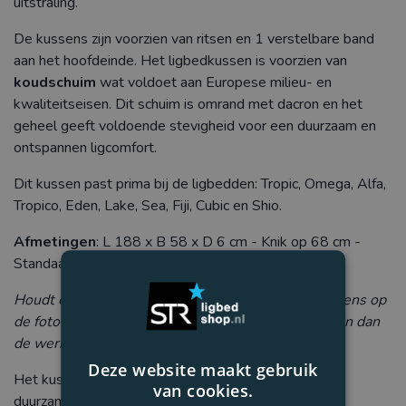
uitstraling.
De kussens zijn voorzien van ritsen en 1 verstelbare band
aan het hoofdeinde. Het ligbedkussen is voorzien van
koudschuim
wat voldoet aan Europese milieu- en
kwaliteitseisen. Dit schuim is omrand met dacron en het
geheel geeft voldoende stevigheid voor een duurzaam en
ontspannen ligcomfort.
Dit kussen past prima bij de ligbedden: Tropic, Omega, Alfa,
Tropico, Eden, Lake, Sea, Fiji, Cubic en Shio.
Afmetingen
: L 188 x B 58 x D 6 cm - Knik op 68 cm -
Standaard 2 jaar fabrieksgarantie
Houdt er rekening mee dat de kleuren van de kussens op
de foto door de lichtinval anders kunnen overkomen dan
de werkelijkheid.
Deze website maakt gebruik
Het kussen is een Nederlands fabricaat gemaakt van
van cookies.
duurzame en
recyclebare materialen
.