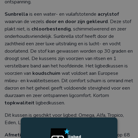
ontspanning.
Sunbrella
is een water- en vuilafstotende
acrylstof
waarvan de vezels
door en door zijn gekleurd
. Deze stof
plakt niet, is
chloorbestendig
, schimmelwerend en zeer
onderhoudsvriendelijk. Sunbrella stof heeft door de
zachtheid een zeer luxe uitstraling en is lucht- en vocht
doorlatend. De stof kan gewassen worden op 30 graden en
droogt snel. De kussens zijn voorzien van ritsen en 1
verstelbare band aan het hoofdeinde. Het ligbedkussen is
voorzien van
koudschuim
wat voldoet aan Europese
milieu- en kwaliteitseisen. Dit comfort schuim is omrand met
dacron en het geheel geeft voldoende stevigheid voor een
duurzaam en zeer ontspannen ligcomfort. Kortom
topkwaliteit
ligbedkussen.
Dit kussen is geschikt voor ligbed: Omega, Alfa, Tropico,
Eden, Lake, Sea, Fiji, Cubic, Shio, Atlantico en Tropic.
Afmetingen
: L 188 x B 60 x D 6 cm / D8 cm - Knik op 68