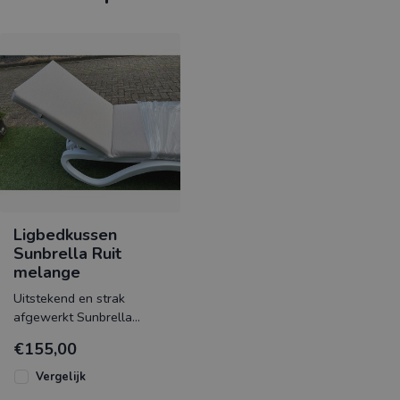
Ligbedkussen
Sunbrella Ruit
melange
Uitstekend en strak
afgewerkt Sunbrella
ligbedkussen
€155,00
geproduceerd in
Nederland.
Vergelijk
Het ligbedkussen he