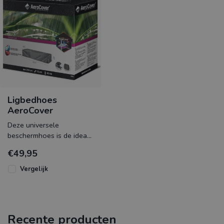
Ligbedhoes
AeroCover
Deze universele
beschermhoes is de ideale
ligbedhoes ter
€49,95
bescherming van de
ligbedden. Een luchtdoor
Vergelijk
Recente producten