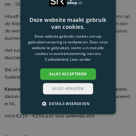
cm - Standaard 3 jaar fabrieksgarantie
Houdt er rekening mee dat de kleuren van de kussens op
Deze website maakt gebruik
de foto door de lichtinval anders kunnen overkomen dan
van cookies.
de werkelijkheid. Levertijden van te produceren kussens
Deze website gebruikt cookies om uw
kunnen lang zijn.
gebruikerservaring te verbeteren. Door onze
website te gebruiken, stemt u in met alle
Het kussen is een Nederlands fabricaat gemaakt van
cookies in overeenstemming met ons
duurzame en
recyclebare materialen
.
Cookiebeleid.
Lees verder
Bel of mail over maatwerk of geschiktheid van een
ALLES ACCEPTEREN
Sunbrella ligbedkussen.
Kenmerken
: Polyether SG30 schuim, YKK-rits, 100grams
ALLES AFWIJZEN
dacron opvulling, uitwasbaar, milieuvriendelijk geproduceerd
in NL
DETAILS WEERGEVEN
VAN €235 - €255 p.st. luxe sunbrella stof