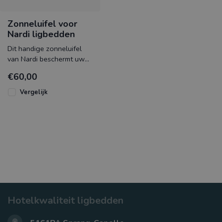
Zonneluifel voor
Nardi ligbedden
Dit handige zonneluifel
van Nardi beschermt uw
gezicht tegen de felle
€60,00
zon. Speciaal ontworpen
voor
Vergelijk
Hotelkwaliteit ligbedden