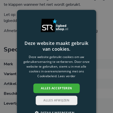
te klappen wanneer het niet wordt gebruikt.
Let op: deze luifels zijn
niet
geschikt voor de andere
ligbedden.
Afmeting luifel: L 69 x B 53 x D 41 - Gewicht : 1,4 kg
Deze website maakt gebruik
Specificaties
van cookies.
Deze website gebruikt cookies om uw
gebruikerservaring te verbeteren. Door onze
Merk
Nardi
website te gebruiken, stemt u in met alle
cookies in overeenstemming met ons
Variant
Taupe-taupe
Cookiebeleid.
Lees verder
Artikelnummer
4041810124
ALLES ACCEPTEREN
Beschikbaarheid
In backorder
ALLES AFWIJZEN
Levertijd
Verwachting levertijd 10
werkdagen
DETAILS WEERGEVEN