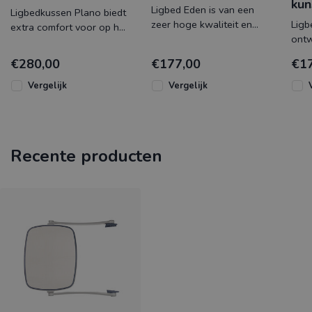
kun
Ligbed Eden is van een
Ligbedkussen Plano biedt
zeer hoge kwaliteit en
Ligb
extra comfort voor op het
heeft een fraai Italiaanse
ontw
ligbed Plano van Nardi.
design. De robuuste
gema
Het 6cm dikke acrylfiber
€280,00
€177,00
€1
kunstst
kuns
Vergelijk
Vergelijk
Recente producten