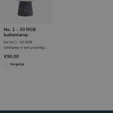
No. 1 - 30 RGB
buitenlamp
De No.1 -30 RGB
tafellamp is een prachtig
functioneel sfeerelement
€90,00
in uw tuin, serre of
tuinkamer. D
Vergelijk