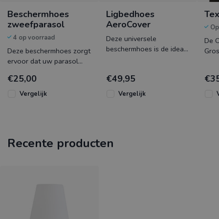
Beschermhoes
Ligbedhoes
Tex
zweefparasol
AeroCover
Op
4 op voorraad
Deze universele
De O
beschermhoes is de ideale
Deze beschermhoes zorgt
Grosfillex,
ligbedhoes ter
ervoor dat uw parasol
sch
bescherming van de
beschermd blijft tegen
text
€25,00
€49,95
€3
ligbedden. Een luchtdoor
vocht en vuil, wanneer hij
rein
inge
Vergelijk
Vergelijk
Recente producten