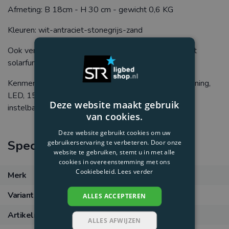
Afmeting: B 18cm - H 30 cm - gewicht 0,6 KG
Kleuren: wit-antraciet-stonegrijs-zand
Ook verkrijgbaar in 60cm hoog of 160cm hoogte met
solarfunctie, stekker of RGB.
Kenmerken: oplaadkabel met stekker, afstandsbediening,
LED, 15 uur brandtijd, 5-6 uur oplaadtijd, 5 modes
Deze website maakt gebruik
instelbaar, 16 kleuren, IP44, polyethylene
van cookies.
Deze website gebruikt cookies om uw
Specificaties
gebruikerservaring te verbeteren. Door onze
website te gebruiken, stemt u in met alle
cookies in overeenstemming met ons
Cookiebeleid.
Lees verder
Merk
8 seasons design
Variant
Antraciet
ALLES ACCEPTEREN
Artikelnummer
32585L
ALLES AFWIJZEN