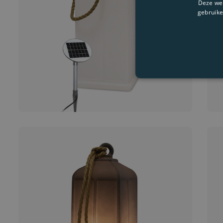
Deze web
gebruike