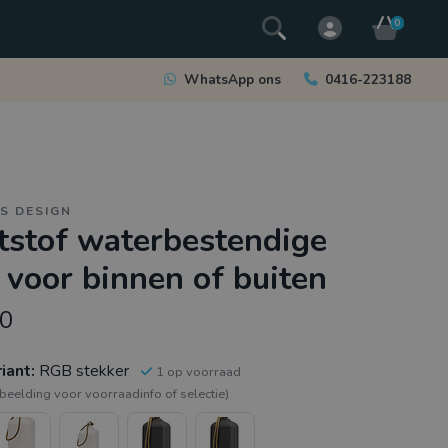
0
WhatsApp ons
0416-223188
S DESIGN
tstof waterbestendige
 voor binnen of buiten
00
riant:
RGB stekker
1 op voorraad
fbeelding voor voorraadinfo of selectie)