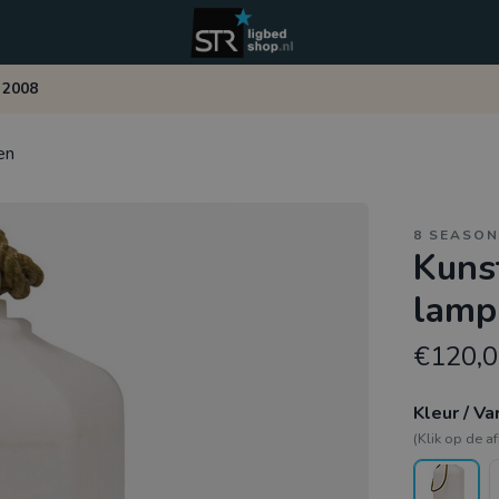
 2008
en
8 SEASON
Kuns
lamp
€120,
Kleur / Va
(Klik op de a